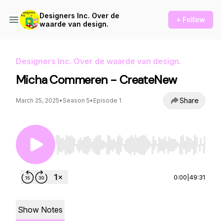
Designers Inc. Over de
+ Follow
waarde van design.
Designers Inc. Over de waarde van design.
Micha Commeren - CreateNew
Share
March 25, 2025
•
Season 5
•
Episode 1
Use Left/Right to seek, Home/End to jump to st
0:00
|
49:31
Show Notes