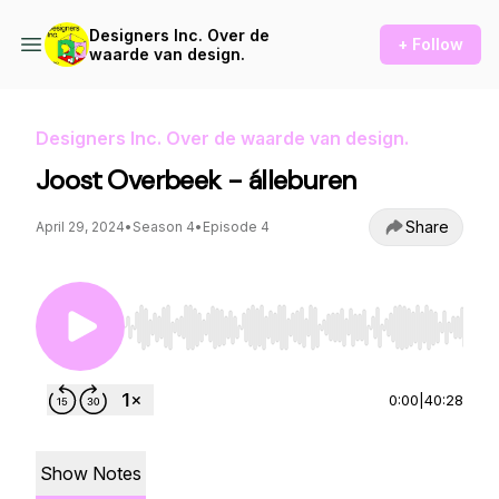
Designers Inc. Over de
+ Follow
waarde van design.
Designers Inc. Over de waarde van design.
Joost Overbeek - álleburen
Share
April 29, 2024
•
Season 4
•
Episode 4
Use Left/Right to seek, Home/End to jump to st
0:00
|
40:28
Show Notes